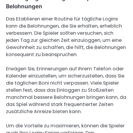
Belohnungen
Das Etablieren einer Routine für tägliche Logins
kann die Belohnungen, die Sie erhalten, erheblich
verbessern. Die Spieler sollten versuchen, sich
jeden Tag zur gleichen Zeit einzuloggen, um eine
Gewohnheit zu schaffen, die hilft, die Belohnungen
konsequent zu beanspruchen.
Erwägen Sie, Erinnerungen auf Ihrem Telefon oder
Kalender einzustellen, um sicherzustellen, dass Sie
die täglichen Boni nicht verpassen. Viele Spieler
stellen fest, dass das Einloggen zu Stoßzeiten
manchmal bessere Belohnungen bringen kann, da
das Spiel während stark frequentierter Zeiten
zusätzliche Anreize bieten kann.
Um die Vorteile zu maximieren, können die Spieler
auch ihre Login-Serien verfolgen. Das