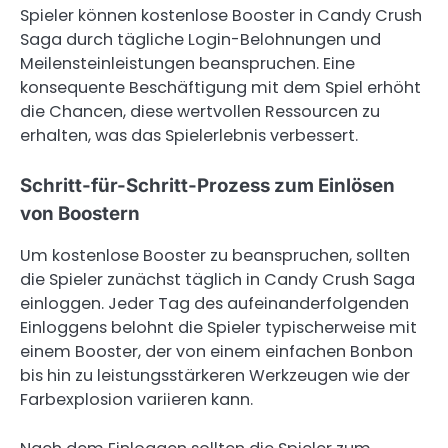
Spieler können kostenlose Booster in Candy Crush
Saga durch tägliche Login-Belohnungen und
Meilensteinleistungen beanspruchen. Eine
konsequente Beschäftigung mit dem Spiel erhöht
die Chancen, diese wertvollen Ressourcen zu
erhalten, was das Spielerlebnis verbessert.
Schritt-für-Schritt-Prozess zum Einlösen
von Boostern
Um kostenlose Booster zu beanspruchen, sollten
die Spieler zunächst täglich in Candy Crush Saga
einloggen. Jeder Tag des aufeinanderfolgenden
Einloggens belohnt die Spieler typischerweise mit
einem Booster, der von einem einfachen Bonbon
bis hin zu leistungsstärkeren Werkzeugen wie der
Farbexplosion variieren kann.