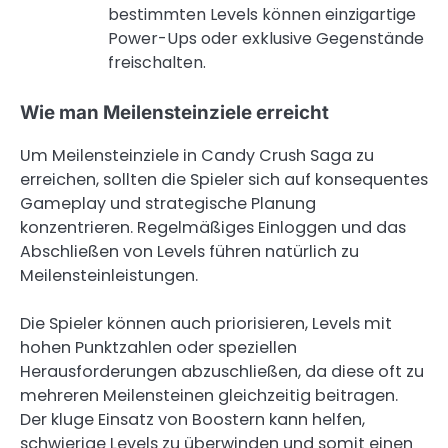
bestimmten Levels können einzigartige
Power-Ups oder exklusive Gegenstände
freischalten.
Wie man Meilensteinziele erreicht
Um Meilensteinziele in Candy Crush Saga zu
erreichen, sollten die Spieler sich auf konsequentes
Gameplay und strategische Planung
konzentrieren. Regelmäßiges Einloggen und das
Abschließen von Levels führen natürlich zu
Meilensteinleistungen.
Die Spieler können auch priorisieren, Levels mit
hohen Punktzahlen oder speziellen
Herausforderungen abzuschließen, da diese oft zu
mehreren Meilensteinen gleichzeitig beitragen.
Der kluge Einsatz von Boostern kann helfen,
schwierige Levels zu überwinden und somit einen