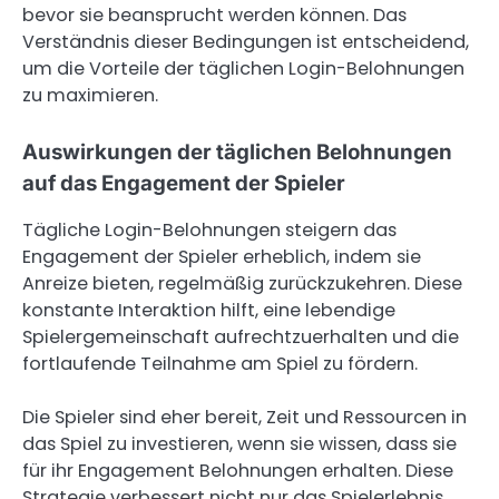
bevor sie beansprucht werden können. Das
Verständnis dieser Bedingungen ist entscheidend,
um die Vorteile der täglichen Login-Belohnungen
zu maximieren.
Auswirkungen der täglichen Belohnungen
auf das Engagement der Spieler
Tägliche Login-Belohnungen steigern das
Engagement der Spieler erheblich, indem sie
Anreize bieten, regelmäßig zurückzukehren. Diese
konstante Interaktion hilft, eine lebendige
Spielergemeinschaft aufrechtzuerhalten und die
fortlaufende Teilnahme am Spiel zu fördern.
Die Spieler sind eher bereit, Zeit und Ressourcen in
das Spiel zu investieren, wenn sie wissen, dass sie
für ihr Engagement Belohnungen erhalten. Diese
Strategie verbessert nicht nur das Spielerlebnis,