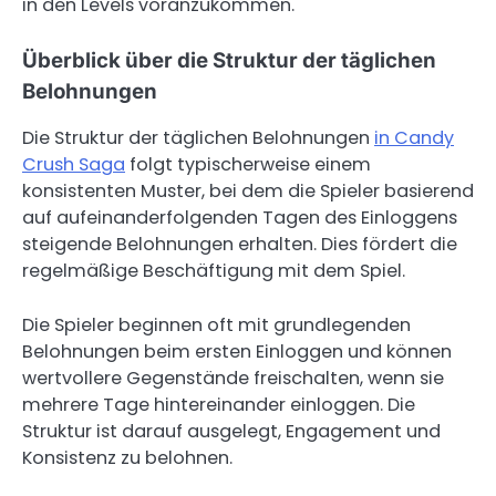
in den Levels voranzukommen.
Überblick über die Struktur der täglichen
Belohnungen
Die Struktur der täglichen Belohnungen
in Candy
Crush Saga
folgt typischerweise einem
konsistenten Muster, bei dem die Spieler basierend
auf aufeinanderfolgenden Tagen des Einloggens
steigende Belohnungen erhalten. Dies fördert die
regelmäßige Beschäftigung mit dem Spiel.
Die Spieler beginnen oft mit grundlegenden
Belohnungen beim ersten Einloggen und können
wertvollere Gegenstände freischalten, wenn sie
mehrere Tage hintereinander einloggen. Die
Struktur ist darauf ausgelegt, Engagement und
Konsistenz zu belohnen.