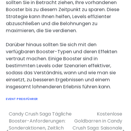
sollten Sie in Betracht ziehen, Ihre vorhandenen
Booster bis zu diesem Zeitpunkt zu sparen. Diese
Strategie kann Ihnen helfen, Levels effizienter
abzuschließen und die Belohnungen zu
maximieren, die Sie verdienen.
Darüber hinaus sollten Sie sich mit den
verfügbaren Booster-Typen und deren Effekten
vertraut machen. Einige Booster sind in
bestimmten Levels oder Szenarien effektiver,
sodass das Verständnis, wann und wie man sie
einsetzt, zu besseren Ergebnissen und einem
insgesamt lohnenderen Erlebnis führen kann.
EVENT PREISFÜHRER
Candy Crush Saga Tägliche
Kostenlose
Post
Booster-Anforderungen:
Goldbarren in Candy
navigation
Sonderaktionen, Zeitlich
Crush Saga: Saisonale