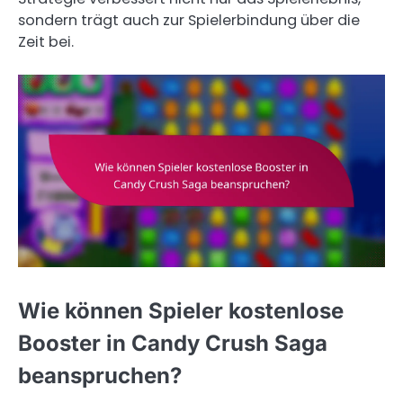
sondern trägt auch zur Spielerbindung über die
Zeit bei.
Wie können Spieler kostenlose
Booster in Candy Crush Saga
beanspruchen?