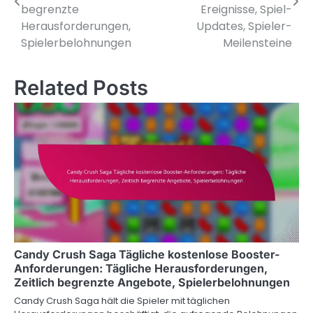
begrenzte
Ereignisse, Spiel-
Herausforderungen,
Updates, Spieler-
Spielerbelohnungen
Meilensteine
Related Posts
Candy Crush Saga Tägliche kostenlose Booster-
Anforderungen: Tägliche Herausforderungen,
Zeitlich begrenzte Angebote, Spielerbelohnungen
Candy Crush Saga hält die Spieler mit täglichen