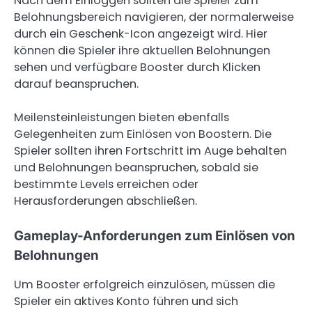
Nach dem Einloggen sollten die Spieler zum
Belohnungsbereich navigieren, der normalerweise
durch ein Geschenk-Icon angezeigt wird. Hier
können die Spieler ihre aktuellen Belohnungen
sehen und verfügbare Booster durch Klicken
darauf beanspruchen.
Meilensteinleistungen bieten ebenfalls
Gelegenheiten zum Einlösen von Boostern. Die
Spieler sollten ihren Fortschritt im Auge behalten
und Belohnungen beanspruchen, sobald sie
bestimmte Levels erreichen oder
Herausforderungen abschließen.
Gameplay-Anforderungen zum Einlösen von
Belohnungen
Um Booster erfolgreich einzulösen, müssen die
Spieler ein aktives Konto führen und sich