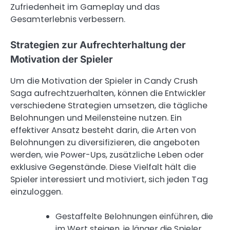
Zufriedenheit im Gameplay und das
Gesamterlebnis verbessern.
Strategien zur Aufrechterhaltung der
Motivation der Spieler
Um die Motivation der Spieler in Candy Crush
Saga aufrechtzuerhalten, können die Entwickler
verschiedene Strategien umsetzen, die tägliche
Belohnungen und Meilensteine nutzen. Ein
effektiver Ansatz besteht darin, die Arten von
Belohnungen zu diversifizieren, die angeboten
werden, wie Power-Ups, zusätzliche Leben oder
exklusive Gegenstände. Diese Vielfalt hält die
Spieler interessiert und motiviert, sich jeden Tag
einzuloggen.
Gestaffelte Belohnungen einführen, die
im Wert steigen, je länger die Spieler