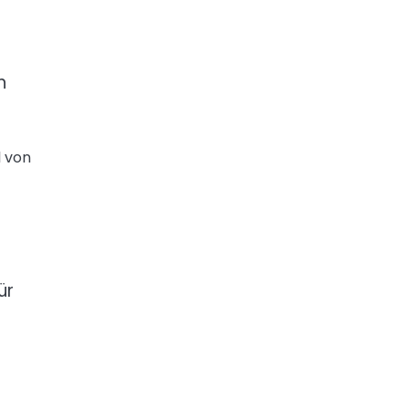
n
l von
ür