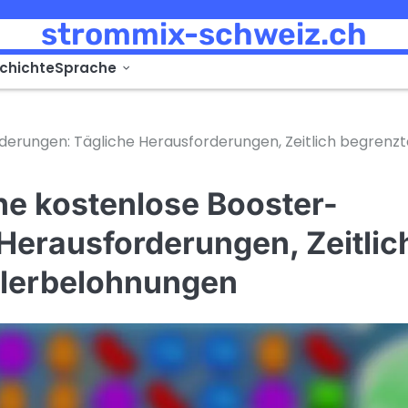
strommix-schweiz.ch
chichte
Sprache
erungen: Tägliche Herausforderungen, Zeitlich begrenzt
e kostenlose Booster-
Herausforderungen, Zeitlic
elerbelohnungen