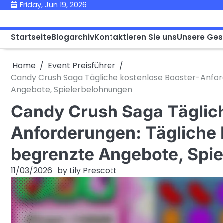
Skip
Friday, Jun 19, 2026
to
content
Startseite
Blogarchiv
Kontaktieren Sie uns
Unsere Ges
Home
Event Preisführer
Candy Crush Saga Tägliche kostenlose Booster-Anford
Angebote, Spielerbelohnungen
Candy Crush Saga Täglich
Anforderungen: Tägliche 
begrenzte Angebote, Spi
11/03/2026
by
Lily Prescott