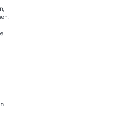
n,
nen.
ne
en
n