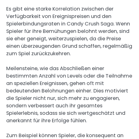
Es gibt eine starke Korrelation zwischen der
Verfügbarkeit von Ereignispreisen und den
Spielerbindungsraten in Candy Crush Saga. Wenn
Spieler für ihre Bemühungen belohnt werden, sind
sie eher geneigt, weiterzuspielen, da die Preise
einen überzeugenden Grund schaffen, regelmäßig
zum Spiel zurückzukehren.
Meilensteine, wie das Abschließen einer
bestimmten Anzahl von Levels oder die Teilnahme
an speziellen Ereignissen, gehen oft mit
bedeutenden Belohnungen einher. Dies motiviert
die Spieler nicht nur, sich mehr zu engagieren,
sondern verbessert auch ihr gesamtes
Spielerlebnis, sodass sie sich wertgeschätzt und
anerkannt für ihre Erfolge fühlen.
Zum Beispiel können Spieler, die konsequent an