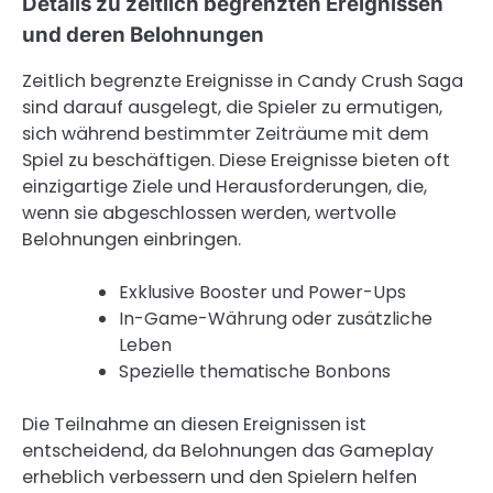
Details zu zeitlich begrenzten Ereignissen
und deren Belohnungen
Zeitlich begrenzte Ereignisse in Candy Crush Saga
sind darauf ausgelegt, die Spieler zu ermutigen,
sich während bestimmter Zeiträume mit dem
Spiel zu beschäftigen. Diese Ereignisse bieten oft
einzigartige Ziele und Herausforderungen, die,
wenn sie abgeschlossen werden, wertvolle
Belohnungen einbringen.
Exklusive Booster und Power-Ups
In-Game-Währung oder zusätzliche
Leben
Spezielle thematische Bonbons
Die Teilnahme an diesen Ereignissen ist
entscheidend, da Belohnungen das Gameplay
erheblich verbessern und den Spielern helfen