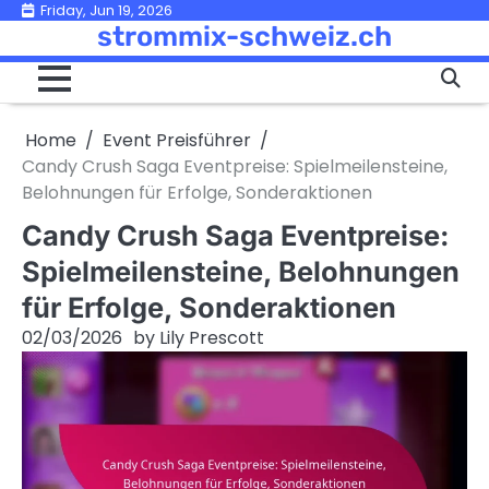
Skip
Friday, Jun 19, 2026
strommix-schweiz.ch
to
content
Home
Event Preisführer
Candy Crush Saga Eventpreise: Spielmeilensteine,
Belohnungen für Erfolge, Sonderaktionen
Candy Crush Saga Eventpreise:
Spielmeilensteine, Belohnungen
für Erfolge, Sonderaktionen
02/03/2026
by
Lily Prescott