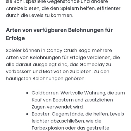
sie Boni, spezielle Gegenstände und andere
Anreize bieten, die den Spielern helfen, effizienter
durch die Levels zu kommen.
Arten von verfügbaren Belohnungen für
Erfolge
Spieler können in Candy Crush Saga mehrere
Arten von Belohnungen für Erfolge verdienen, die
alle darauf ausgelegt sind, das Gameplay zu
verbessern und Motivation zu bieten. Zu den
häufigsten Belohnungen gehören:
Goldbarren: Wertvolle Währung, die zum
Kauf von Boostern und zusätzlichen
Zügen verwendet wird.
Booster: Gegenstände, die helfen, Levels
leichter abzuschließen, wie die
Farbexplosion oder das gestreifte