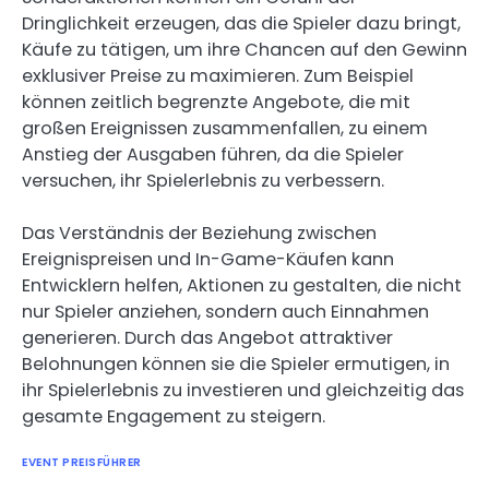
Dringlichkeit erzeugen, das die Spieler dazu bringt,
Käufe zu tätigen, um ihre Chancen auf den Gewinn
exklusiver Preise zu maximieren. Zum Beispiel
können zeitlich begrenzte Angebote, die mit
großen Ereignissen zusammenfallen, zu einem
Anstieg der Ausgaben führen, da die Spieler
versuchen, ihr Spielerlebnis zu verbessern.
Das Verständnis der Beziehung zwischen
Ereignispreisen und In-Game-Käufen kann
Entwicklern helfen, Aktionen zu gestalten, die nicht
nur Spieler anziehen, sondern auch Einnahmen
generieren. Durch das Angebot attraktiver
Belohnungen können sie die Spieler ermutigen, in
ihr Spielerlebnis zu investieren und gleichzeitig das
gesamte Engagement zu steigern.
EVENT PREISFÜHRER