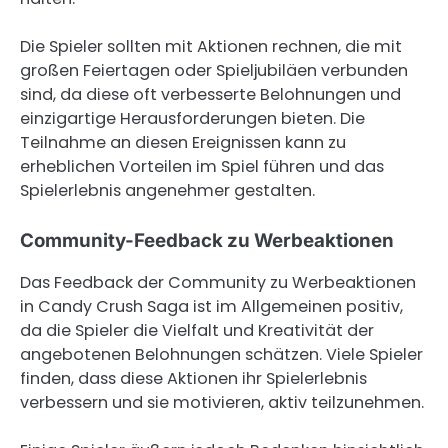
Die Spieler sollten mit Aktionen rechnen, die mit
großen Feiertagen oder Spieljubiläen verbunden
sind, da diese oft verbesserte Belohnungen und
einzigartige Herausforderungen bieten. Die
Teilnahme an diesen Ereignissen kann zu
erheblichen Vorteilen im Spiel führen und das
Spielerlebnis angenehmer gestalten.
Community-Feedback zu Werbeaktionen
Das Feedback der Community zu Werbeaktionen
in Candy Crush Saga ist im Allgemeinen positiv,
da die Spieler die Vielfalt und Kreativität der
angebotenen Belohnungen schätzen. Viele Spieler
finden, dass diese Aktionen ihr Spielerlebnis
verbessern und sie motivieren, aktiv teilzunehmen.