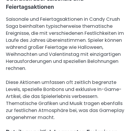
Feiertagsaktionen
Saisonale und Feiertagsaktionen in Candy Crush
Saga beinhalten typischerweise thematische
Ereignisse, die mit verschiedenen Festlichkeiten im
Laufe des Jahres übereinstimmen. Spieler können
während großer Feiertage wie Halloween,
Weihnachten und Valentinstag mit einzigartigen
Herausforderungen und speziellen Belohnungen
rechnen.
Diese Aktionen umfassen oft zeitlich begrenzte
Levels, spezielle Bonbons und exklusive In-Game-
Artikel, die das Spielerlebnis verbessern.
Thematische Grafiken und Musik tragen ebenfalls
zur festlichen Atmosphäre bei, was das Gameplay
angenehmer macht.