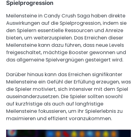
Spielprogression
Meilensteine in Candy Crush Saga haben direkte
Auswirkungen auf die Spielprogression, indem sie
den Spielern essentielle Ressourcen und Anreize
bieten, um weiterzuspielen. Das Erreichen dieser
Meilensteine kann dazu führen, dass neue Levels
freigeschaltet, mächtige Booster gewonnen und
das allgemeine Spielvergnügen gesteigert wird.
Darüber hinaus kann das Erreichen signifikanter
Meilensteine ein Gefühl der Erfüllung erzeugen, was
die Spieler motiviert, sich intensiver mit dem Spiel
auseinanderzusetzen. Die Spieler sollten sowohl
auf kurzfristige als auch auf langfristige
Meilensteine fokussieren, um ihr Spielerlebnis zu
maximieren und effizient voranzukommen.