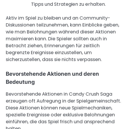
Tipps und Strategien zu erhalten.
Aktiv im Spiel zu bleiben und an Community-
Diskussionen teilzunehmen, kann Einblicke geben,
wie man Belohnungen während dieser Aktionen
maximieren kann. Die Spieler sollten auch in
Betracht ziehen, Erinnerungen für zeitlich
begrenzte Ereignisse einzustellen, um
sicherzustellen, dass sie nichts verpassen.
Bevorstehende Aktionen und deren
Bedeutung
Bevorstehende Aktionen in Candy Crush Saga
erzeugen oft Aufregung in der Spielgemeinschaft.
Diese Aktionen können neue Spielmechaniken,
spezielle Ereignisse oder exklusive Belohnungen
einführen, die das Spiel frisch und ansprechend
halten.