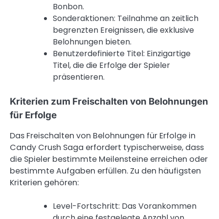
Bonbon.
Sonderaktionen: Teilnahme an zeitlich
begrenzten Ereignissen, die exklusive
Belohnungen bieten.
Benutzerdefinierte Titel: Einzigartige
Titel, die die Erfolge der Spieler
präsentieren.
Kriterien zum Freischalten von Belohnungen
für Erfolge
Das Freischalten von Belohnungen für Erfolge in
Candy Crush Saga erfordert typischerweise, dass
die Spieler bestimmte Meilensteine erreichen oder
bestimmte Aufgaben erfüllen. Zu den häufigsten
Kriterien gehören:
Level-Fortschritt: Das Vorankommen
durch eine festgelegte Anzahl von