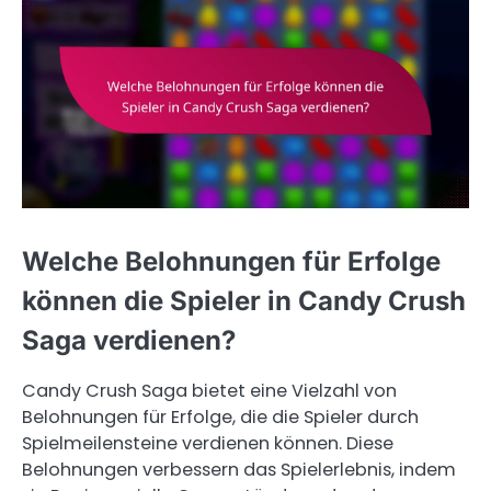
Welche Belohnungen für Erfolge
können die Spieler in Candy Crush
Saga verdienen?
Candy Crush Saga bietet eine Vielzahl von
Belohnungen für Erfolge, die die Spieler durch
Spielmeilensteine verdienen können. Diese
Belohnungen verbessern das Spielerlebnis, indem