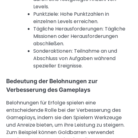
Levels.
Punktziele: Hohe Punktzahlen in
einzelnen Levels erreichen.
Tägliche Herausforderungen: Tägliche
Missionen oder Herausforderungen
abschließen.
Sonderaktionen: Teilnahme an und
Abschluss von Aufgaben während
spezieller Ereignisse.
Bedeutung der Belohnungen zur
Verbesserung des Gameplays
Belohnungen für Erfolge spielen eine
entscheidende Rolle bei der Verbesserung des
Gameplays, indem sie den Spielern Werkzeuge
und Anreize bieten, um ihre Leistung zu steigern.
Zum Beispiel können Goldbarren verwendet