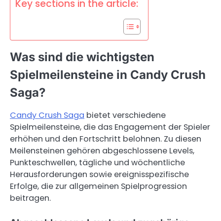
Key sections in the article:
Was sind die wichtigsten
Spielmeilensteine in Candy Crush
Saga?
Candy Crush Saga
bietet verschiedene
Spielmeilensteine, die das Engagement der Spieler
erhöhen und den Fortschritt belohnen. Zu diesen
Meilensteinen gehören abgeschlossene Levels,
Punkteschwellen, tägliche und wöchentliche
Herausforderungen sowie ereignisspezifische
Erfolge, die zur allgemeinen Spielprogression
beitragen.