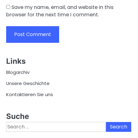
Save my name, email, and website in this
browser for the next time I comment.
Links
Blogarchiv
Unsere Geschichte
Kontaktieren Sie uns
Suche
Search
for: