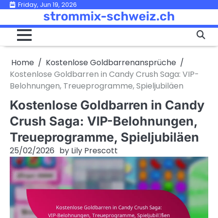
Skip
Friday, Jun 19, 2026
strommix-schweiz.ch
to
content
Home
Kostenlose Goldbarrenansprüche
Kostenlose Goldbarren in Candy Crush Saga: VIP-
Belohnungen, Treueprogramme, Spieljubiläen
Kostenlose Goldbarren in Candy
Crush Saga: VIP-Belohnungen,
Treueprogramme, Spieljubiläen
25/02/2026
by
Lily Prescott