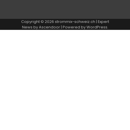
Copyright © 2026
strommix-schweiz.ch
| Expert
News by
Ascendoor
| Powered by
WordPress
.